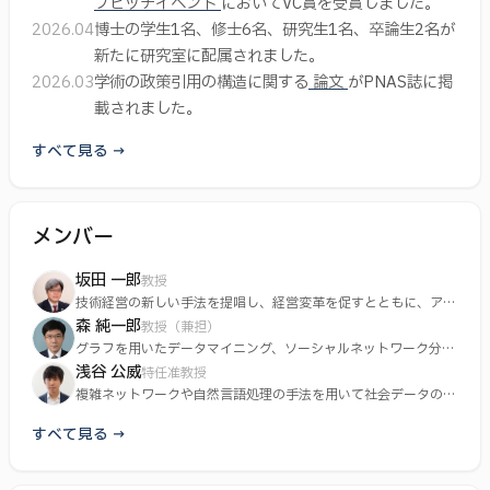
プピッチイベント
においてVC賞を受賞しました。
さらに、このような研究を進めるための外部連携として、
2026.04
博士の学生1名、修士6名、研究生1名、卒論生2名が
「テクノロジー・インフォマティックス社会連携講座」や
新たに研究室に配属されました。
「事前学習言語モデルとネットワークの融合に基づく科学
2026.03
学術の政策引用の構造に関する
論文
がPNAS誌に掲
技術トレンド予測（NEDO/産業技術総合研究所）」の代
載されました。
表を務めるほか、多様な企業等と共同研究を行っていま
すべて見る →
す。
研究に加えて、成果の発信や社会への貢献も重視していま
メンバー
す。リサーチインテリジェンス等の国際会議で招待講演を
行うほか、UTOKYO COMPASS推進に関する様々な活動
坂田 一郎
教授
（グローバル・コモンズ、ビジョン形成、SDGs国際シン
技術経営の新しい手法を提唱し、経営変革を促すとともに、アン
トレプレナーの育成を行っています。
森 純一郎
ポジウム）、地方創成策や国土計画の政策立案への参加を
教授（兼担）
グラフを用いたデータマイニング、ソーシャルネットワーク分
しています。また、学術ビックデータに関する開拓した技
析、表現学習について研究を行っています。
浅谷 公威
特任准教授
法群を実装したウエブシステム「学術俯瞰・未来予測シス
複雑ネットワークや自然言語処理の手法を用いて社会データの解
析を行っています。
テム」の東京大学内外への提供を行っています。さらに、
すべて見る →
「アントレプレナーシップ教育デザイン寄付講座」の運営
を担っています。