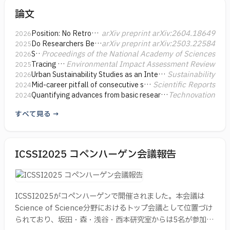
論文
学生のみなさんには、研究テーマの選定から、研究デザイ
ン、分析、論文化まで、一連のプロセスを主体的にまわす
arXiv preprint arXiv:2604.18649
Position: No Retroactive Cure for Infringement during Training
2026
経験をしてもらうことを重視しています。教員の側から研
arXiv preprint arXiv:2503.22584
Do Researchers Benefit Career-wise from Involvement in International Policy Guideline Development?
2025
Proceedings of the National Academy of Sciences
Structure of scientific knowledge flows to intergovernmental organizations
2026
究テーマや研究計画の示唆をすることは控え、みなさんが
Environmental Impact Assessment Review
Tracing the evolution of household carbon emission research by machine learning
2025
自ら選んだテーマや設計した研究計画の支援に徹すること
Sustainability
Urban Sustainability Studies as an Integrated Academic Field: A Systematic Review
2026
としています。こうしたことから、研究室内の研究テーマ
Scientific Reports
Mid-career pitfall of consecutive success in science
2024
Technovation
Quantifying advances from basic research to applied research in material science
2024
は実に多様なものとなっています。
すべて見る →
また、学生のみなさんが学会での発表や国際経験を得るこ
とも重視しています。国内については、人工知能学会や情
報処理学会、言語処理学会等、データサイエンス系の学会
ICSSI2025 コペンハーゲン会議報告
において多数の発表を行っており、優秀賞を連続して受賞
しています。海外においては、技術経営系の主要な国際会
議（PICMET等）で多数の発表を行うほか、自然言語処理
ICSSI2025がコペンハーゲンで開催されました。本会議は
のトップカンファレンス（ACLやEMNLP）、ネットワー
Science of Science分野におけるトップ会議として位置づけ
ク科学系の国際会議（Complex NetworksやNetSci）、
られており、坂田・森・浅谷・西本研究室からは5名が参加