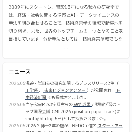
2009年にスタートし、開設15年になる我々の研究室で
は、経済・社会に関する洞察とAI・データサイエンスの
手法を組み合わせることで、技術経営学の領域で新境地を
切り開き、また、世界のトップチームの一つとなることを
目指しています。分析手法としては、技術経営領域でもそ
の活用が期待されている機械学習・深層学習、ネットワー
...
ク解析、自然言語処理等のデータサイエンス系の手法を中
心とし、また、手法自体に関する基礎的な研究も重視して
います。
ニュース
そうした手法を用いた考察の対象としては、大規模な学術
2026.05
浅谷・岩田らの研究に関するプレスリリース2件（
工学系
、
未来ビジョンセンター
）が公開され、
日
ビックデータ、ソーシャルメディア、取引関係やM&A等
本経済新聞
にも掲載されました。
を含む大規模な企業情報、列車を利用したトリップデー
2026.05
当研究室M2の宇都宮らの
研究成果
が機械学習のト
タ、レビュー文など、様々なものを扱っています。生成AI
ップ国際会議ICML2026 (position paper track)に
に関しては、逆学習を用いたLLMの解析に先駆的に取り組
spotlight (top 5%)として採択されました。
んでいます。
2026.05
2026.3 博士2年の盧が、NEDO主催の
スタートアッ