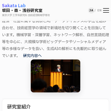
Sakata Lab
坂田・森・浅谷研究室
JA
/
EN
東京大学 工学系研究科 技術経営戦略学専攻
経済・社会に関する洞察とAI・データサイエンスの手法を組み
合わせ、技術経営学の領域で新境地を切り開くことを目指して
います。機械学習・深層学習、ネットワーク解析、自然言語処理
等を中心に、大規模な学術ビッグデータやソーシャルメディア
等の多様なデータを扱い、生成AIの解析にも先駆的に取り組ん
でいます。
→研究内容へ
研究室紹介