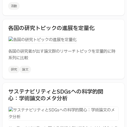
計算社会科学の国際会議（IC2S2）、サイエンス・オブ・
し、関係者との活発な交流と議論を行いました。
活動
サイエンスの国際会議（ICSSI）での発表実績が出ていま
す。海外の提携校との交換留学も積極的に後押ししていま
す。
各国の研究トピックの進展を定量化
意欲ある学生のみなさんを待っています。
工学系研究科技術経営戦略学専攻 教授 坂田一郎
各国の研究者が出す論文群のリサーチトピックを定量的に時
系列に比較
研究
論文
サステナビリティとSDGsへの科学的関
心：学術論文のメタ分析